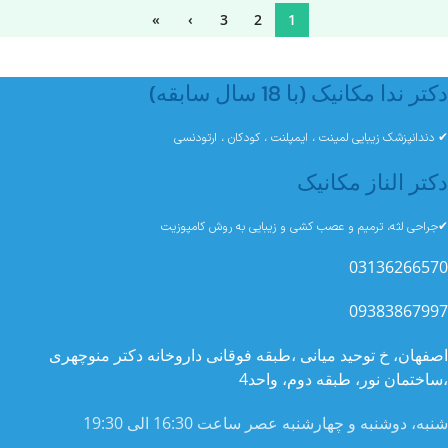
»
›
3
2
1
دکتر ندا مکانیک (با 18 سال سابقه)
✔ دندانپزشک زیبایی لمینت ، ایمپلنت ، کودکان ، ارتودنسی
دکتر الناز مکانیک
✔جراحی لثه، ترمیم و عصب کشی و زیبایی به روش کامپوزیت
03136266570
09383867997
اصفهان، خ توحید میانی ،طبقه فوقانی داروخانه دکتر منوچهری
،ساختمان نور، طبقه دوم، واحد4
شنبه، دوشنبه و چهارشنبه عصر ساعت 16:30 الی 19:30