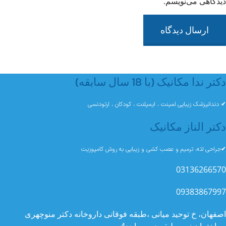
دیدگاهی می‌نویسم.
دکتر ندا مکانیک (با 18 سال سابقه)
✔ دندانپزشک زیبایی لمینت ، ایمپلنت ، کودکان ، ارتودنسی
دکتر الناز مکانیک
✔جراحی لثه، ترمیم و عصب کشی و زیبایی به روش کامپوزیت
03136266570
09383867997
اصفهان، خ توحید میانی ،طبقه فوقانی داروخانه دکتر منوچهری