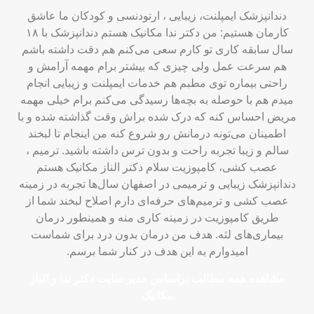
دندانپزشک ایمپلنت، زیبایی ، ارتودنسی و کودکان ما عاشق
کارمان هستیم: من دکتر ندا مکانیک هستم دندانپزشک با ۱۸
سال سابقه کاری تو کارم سعی می‌کنم هم دقت داشته باشم
هم سرعت عمل ولی چیزی که بیشتر برام مهمه آرامش و
راحتی بیماره توی مطبم هم خدمات ایمپلنت و زیبایی انجام
میدم هم با حوصله به بچه‌ها رسیدگی می‌کنم برام خیلی مهمه
مریض احساس کنه که درک شده براش وقت گذاشته شده و با
اطمینان می‌تونه درمانش رو شروع کنه من اینجام تا لبخند
سالم و زیبا تجربه راحت و بدون ترس داشته باشید. ترمیم ،
عصب کشی، کامپوزیت سلام دکتر الناز مکانیک هستم
دندانپزشک زیبایی و ترمیمی در اصفهان سال‌ها تجربه در زمینه
عصب کشی و ترمیم‌های حرفه‌ای دارم اصلاح لبخند شما از
طریق کامپوزیت در زمینه کاری منه و همینطور درمان
بیماری‌های لثه. هدف من درمان بدون درد برای شماست
امیدوارم به این هدف در کنار شما برسم.
مشاهده همه مطالب براساس مدیر سایت دکتر ندا و الناز
مکانیک